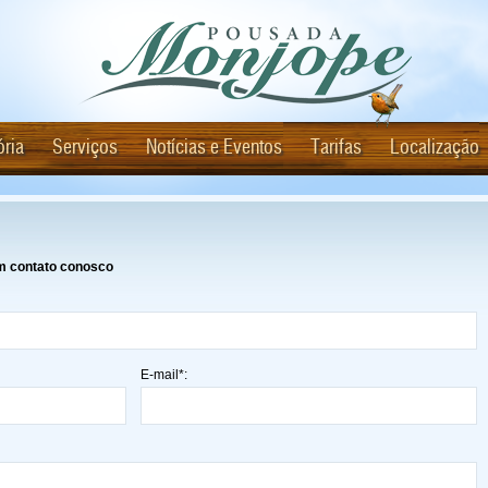
ória
Serviços
Notícias e Eventos
Tarifas
Localização
 em contato conosco
E-mail*: