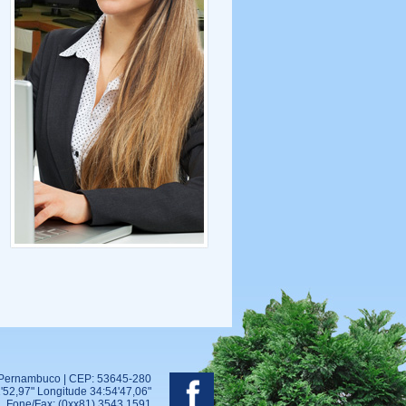
- Pernambuco | CEP: 53645-280
'52,97" Longitude 34:54'47,06"
Fone/Fax: (0xx81) 3543.1591