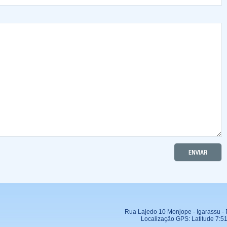
Rua Lajedo 10 Monjope - Igarassu 
Localização GPS: Latitude 7:51