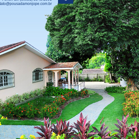
tato@pousadamonjope.com.br